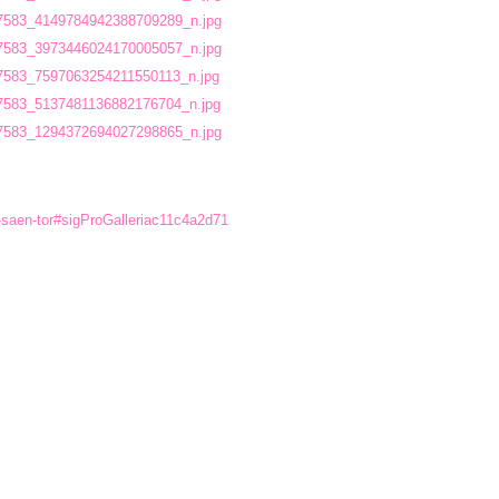
-saen-tor#sigProGalleriac11c4a2d71