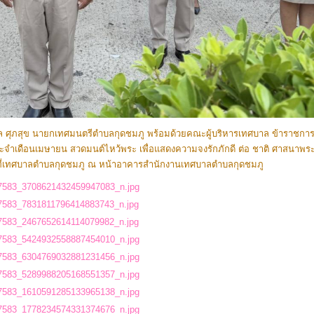
งคล ศุภสุข นายกเทศมนตรีตำบลกุดชมภู พร้อมด้วยคณะผู้บริหารเทศบาล ข้าราชกา
จำเดือนเมษายน สวดมนต์ไหว้พระ เพื่อแสดงความจงรักภักดี ต่อ ชาติ ศาสนาพระ
น้าที่เทศบาลตำบลกุดชมภู ณ หน้าอาคารสำนักงานเทศบาลตำบลกุดชมภู