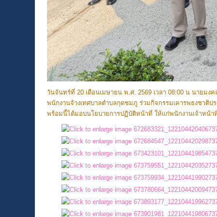
วันจันทร์ที่ 20 เดือนเมษายน พ.ศ. 2569 เวลา 08:00 น นายม
พนักงานจ้างเทศบาลตำบลกุดชมภู ร่วมกิจกรรมเคารพธงชาติประ
พร้อมนี้ได้มอบนโยบายการปฏิบัติหน้าที่ ให้แก่พนักงานเจ้าห