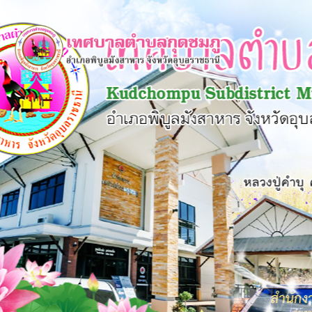
×
หน้า
close
หลัก
ข้อมูล
พื้น
ฐาน
บุคลากร
แผน
ยุทธศาสตร์
ข่าวสาร