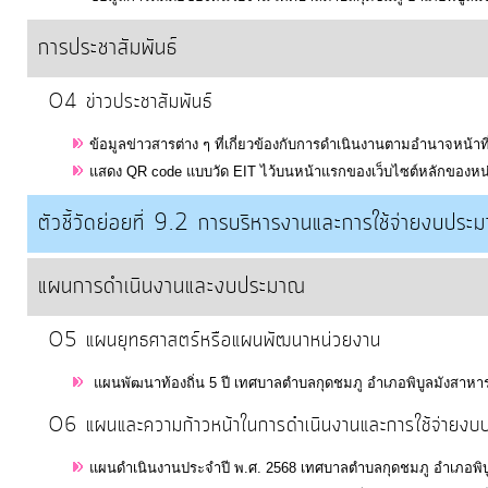
ประมาณ
การประชาสัมพันธ์
ประจำ
ปี
O4 ข่าวประชาสัมพันธ์
ข้อมูลข่าวสารต่าง ๆ ที่เกี่ยวข้องกับการดำเนินงานตามอำนาจหน้า
การ
แสดง QR code แบบวัด EIT ไว้บนหน้าแรกของเว็บไซต์หลักของหน
บริหาร
และ
ตัวชี้วัดย่อยที่ 9.2 การบริหารงานและการใช้จ่ายงบประ
พัฒนา
ทรัพยากร
แผนการดำเนินงานและงบประมาณ
บุคคล
O5 แผนยุทธศาสตร์หรือแผนพัฒนาหน่วยงาน
การ
แผนพัฒนาท้องถิ่น 5 ปี เทศบาลตำบลกุดชมภู อำเภอพิบูลมังสาหาร
จัด
O6 แผนและความก้าวหน้าในการดำเนินงานและการใช้จ่ายง
ซื้อ
จัด
แผนดำเนินงานประจำปี พ.ศ. 2568 เทศบาลตำบลกุดชมภู อำเภอพิบู
จ้าง