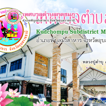
×
หน้า
close
หลัก
ข้อมูล
พื้น
ฐาน
บุคลากร
แผน
ยุทธศาสตร์
ข่าวสาร