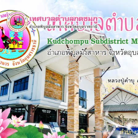
×
หน้า
close
หลัก
ข้อมูล
พื้น
ฐาน
บุคลากร
แผน
ยุทธศาสตร์
ข่าวสาร