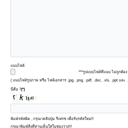
ท้อง
ถิ่น
ของ
เรา
ข้อมูล
การ
ติดต่อ
แนบไฟล์
***รูปแบบไฟล์ที่แนบ ไม่ถูกต้อ
( แนบไฟล์รูปภาพ หรือ ไฟล์เอกสาร .jpg, .png, .pdf, .doc, .xls, .ppt และ 
นี่คือ ?
(*)
พิมพ์รหัสผิด...กรุณาคลิปปุ่ม รีเฟรช เพื่อรับรหัสใหม่!!
กรุณาพิมพ์สิ่งที่ท่านเห็นใส่ในช่องว่าง!!!