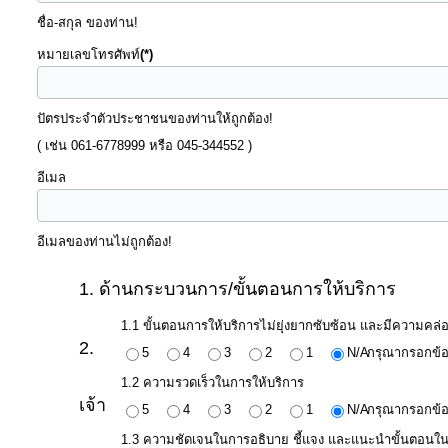
จัดการ
ชื่อ-สกุล ของท่าน!
ความ
หมายเลขโทรศัพท์
(*)
รู้
ปัตรประจำตัวประชาชนของท่านให้ถูกต้อง!
การ
( เช่น 061-6778999 หรือ 045-344552 )
ดำเนิน
งาน
อีเมล
การ
อีเมลของท่านไม่ถูกต้อง!
ให้
1. ด้านกระบวนการ/ขั้นตอนการให้บริการ
บริการ
1.1 ขั้นตอนการให้บริการไม่ยุ่งยากซับซ้อน และมีความคล่อ
2.
5
4
3
2
1
N/A
กรุณากรอกข้อ
แผนการ
1.2 ความรวดเร็วในการให้บริการ
ใช้
เจ้า
5
4
3
2
1
N/A
กรุณากรอกข้อ
จ่าย
งบ
1.3 ความชัดเจนในการอธิบาย ชี้แจง และแนะนำขั้นตอนใน