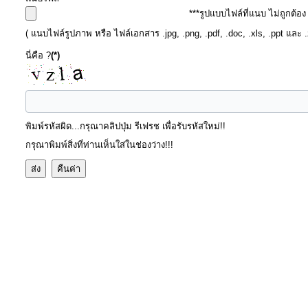
ป้องกัน
***รูปแบบไฟล์ที่แนบ ไม่ถูกต้อ
การ
( แนบไฟล์รูปภาพ หรือ ไฟล์เอกสาร .jpg, .png, .pdf, .doc, .xls, .ppt และ 
ทุจริต
นี่คือ ?
(*)
มาตรการ
ภายใน
ป้องกัน
พิมพ์รหัสผิด...กรุณาคลิปปุ่ม รีเฟรช เพื่อรับรหัสใหม่!!
การ
กรุณาพิมพ์สิ่งที่ท่านเห็นใส่ในช่องว่าง!!!
ทุจริต
การ
ส่ง
เสริม
ความ
โปร่งใส