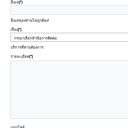
อีเมล
(*)
การ
อีเมลของท่านไม่ถูกต้อง!
เงิน
เรื่อง
(*)
การ
คลัง
บริการที่ท่านต้องการ.
รายละเอียด
(*)
แผนการ
ป้องกัน
การ
ทุจริต
การ
ดำเนิน
การ
เพื่อ
แนบไฟล์