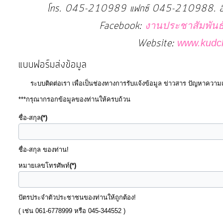
โทร. 045-210989 แฟกซ์ 045-210988.
ประมาณ
ประจำ
Facebook:
งานประชาสัมพันธ
ปี
Website:
www.kudc
แบบฟอร์มส่งข้อมูล
การ
บริหาร
ระบบติดต่อเรา เพื่อเป็นช่องทางการรับแจ้งข้อมูล ข่าวสาร ปัญหาควา
และ
***กรุณากรอกข้อมูลของท่านให้ครบถ้วน
พัฒนา
ชื่อ-สกุล
(*)
ทรัพยากร
บุคคล
ชื่อ-สกุล ของท่าน!
การ
หมายเลขโทรศัพท์
(*)
จัด
ซื้อ
ปัตรประจำตัวประชาชนของท่านให้ถูกต้อง!
จัด
( เช่น 061-6778999 หรือ 045-344552 )
จ้าง