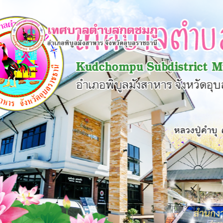
×
หน้า
close
หลัก
ข้อมูล
พื้น
ฐาน
บุคลากร
แผน
ยุทธศาสตร์
ข่าวสาร