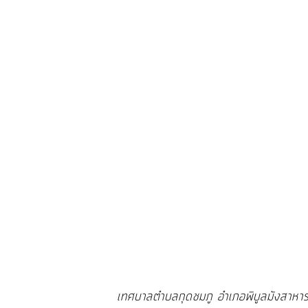
จัดการ
ความ
รู้
การ
ดำเนิน
งาน
การ
ให้
บริการ
แผนการ
ใช้
จ่าย
เทศบาลตำบลกุดชมภู อำเภอพิบูลมังสาห
งบ