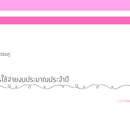
ุดชมภู
ใช้จ่ายงบประมาณประจำปี
[ 13 กัน