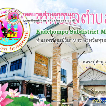
×
หน้า
close
หลัก
ข้อมูล
พื้น
ฐาน
บุคลากร
แผน
ยุทธศาสตร์
ข่าวสาร