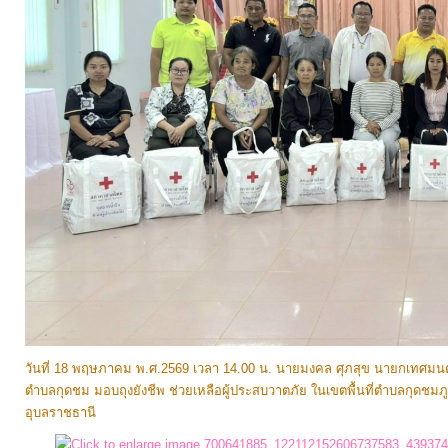
จัดการ
ความ
รู้
การ
ดำเนิน
งาน
การ
ให้
บริการ
แผนการ
วันที่ 18 พฤษภาคม พ.ศ.2569 เวลา 14.00 น. นายมงคล ศุภสุข นายกเทศมนต
ใช้
ตำบลกุดชม มอบถุงยังชีพ ช่วยเหลือผู้ประสบวาตภัย ในเขตพื้นที่ตำบลกุดชม
จ่าย
อุบลราชธานี
งบ