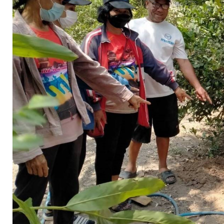
จัดการ
ความ
รู้
การ
ดำเนิน
งาน
การ
ให้
บริการ
แผนการ
ใช้
จ่าย
งบ