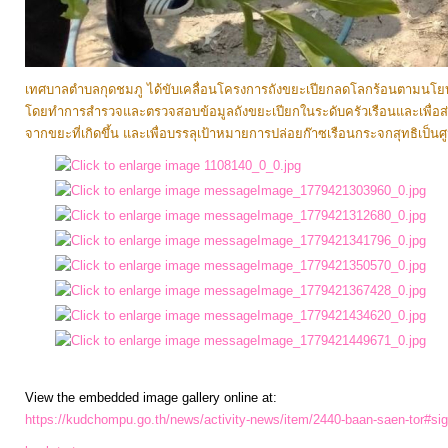
ประมาณ
ประจำ
ปี
เทศบาลตำบลกุดชมภู ได้ขับเคลื่อนโครงการถังขยะเปียกลดโลกร้อนตามน
โดยทำการสำรวจและตรวจสอบข้อมูลถังขยะเปียกในระดับครัวเรือนและเพื่อส่
จากขยะที่เกิดขึ้น และเพื่อบรรลุเป้าหมายการปล่อยก๊าซเรือนกระจกสุทธิเป็นศู
การ
บริหาร
และ
พัฒนา
ทรัพยากร
บุคคล
การ
จัด
ซื้อ
View the embedded image gallery online at:
จัด
https://kudchompu.go.th/news/activity-news/item/2440-baan-saen-tor#si
จ้าง