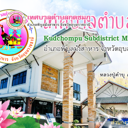
×
หน้า
close
หลัก
ข้อมูล
พื้น
ฐาน
บุคลากร
แผน
ยุทธศาสตร์
ข่าวสาร