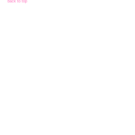
back to top
การ
เงิน
การ
คลัง
แผนการ
ป้องกัน
การ
ทุจริต
การ
ดำเนิน
การ
เพื่อ