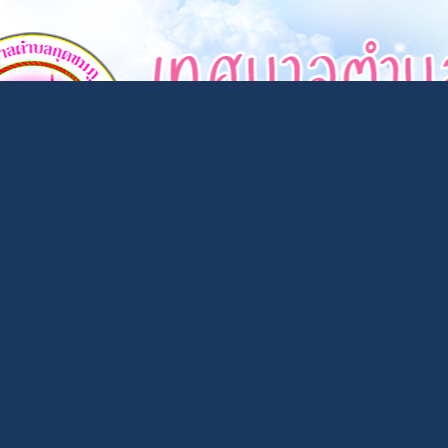
×
หน้า
close
หลัก
ข้อมูล
พื้น
ฐาน
บุคลากร
แผน
ยุทธศาสตร์
ข่าวสาร