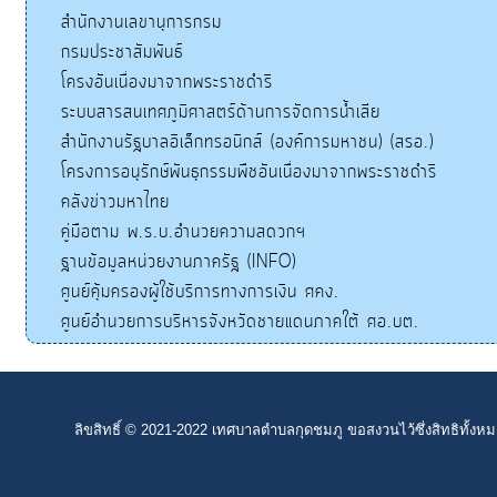
สำนักงานเลขานุการกรม
กรมประชาสัมพันธ์
โครงอันเนื่องมาจากพระราชดำริ
ระบบสารสนเทศภูมิศาสตร์ด้านการจัดการน้ำเสีย
สำนักงานรัฐบาลอิเล็กทรอนิกส์ (องค์การมหาชน) (สรอ.)
โครงการอนุรักษ์พันธุกรรมพืชอันเนื่องมาจากพระราชดำริ
คลังข่าวมหาไทย
คู่มือตาม พ.ร.บ.อำนวยความสดวกฯ
ฐานข้อมูลหน่วยงานภาครัฐ (INFO)
ศูนย์คุ้มครองผู้ใช้บริการทางการเงิน ศคง.
ศูนย์อำนวยการบริหารจังหวัดชายแดนภาคใต้ ศอ.บต.
ลิขสิทธิ์ © 2021-2022 เทศบาลตำบลกุดชมภู ขอสงวนไว้ซึ่งสิทธิทั้งห