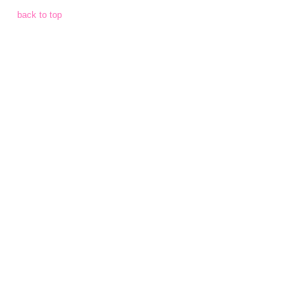
จัดการ
back to top
ความ
รู้
การ
ดำเนิน
งาน
การ
ให้
บริการ
แผนการ
ใช้
จ่าย
งบ