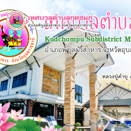
×
หน้า
close
หลัก
ข้อมูล
พื้น
ฐาน
บุคลากร
แผน
ยุทธศาสตร์
ข่าวสาร