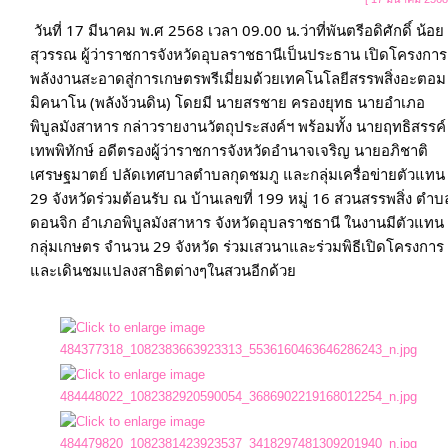
ประมาณ
วันที่ 17 มีนาคม พ.ศ 2568 เวลา 09.00 น.ว่าที่พันตรีอดิศักดิ์ น้อย
ประจำ
สุวรรณ ผู้ว่าราชการจังหวัดอุบลราชธานีเป็นประธาน เปิดโครงการ
ปี
พลังงานสะอาดสู่การเกษตรพรีเมี่ยมด้วยเทคโนโลยีสรรพสิ่งอะตอม
มิคนาโน (พลังง้วนดิน) โดยมี นายสรชาย ครองยุทธ นายอำเภอ
พิบูลมังสาหาร กล่าวรายงานวัตถุประสงค์ฯ พร้อมทั้ง นายฤทธิสรรค์ 
การ
เทพพิทักษ์ อดีตรองผู้ว่าราชการจังหวัดอำนาจเจริญ นายอภิชาติ 
บริหาร
เศรษฐมาตย์ ปลัดเทศบาลตำบลกุดชมภู และกลุ่มเครื่อข่ายตัวแทน 
และ
29 จังหวัดร่วมต้อนรับ ณ บ้านเลขที่ 199 หมู่ 16 สวนสรรพสิ่ง ตำบ
พัฒนา
ดอนจิก อำเภอพิบูลมังสาหาร จังหวัดอุบลราชธานี ในงานมีตัวแทน
ทรัพยากร
กลุ่มเกษตร จำนวน 29 จังหวัด ร่วมเสวนาและร่วมพิธีเปิดโครงการ
และเดินชมแปลงสาธิตต่างๆในสวนอีกด้วย

บุคคล
การ
จัด
ซื้อ
จัด
จ้าง