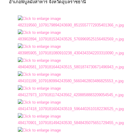
อำเภอพิบูลมังสาหาร จังหวัดอุบลราชธานี
