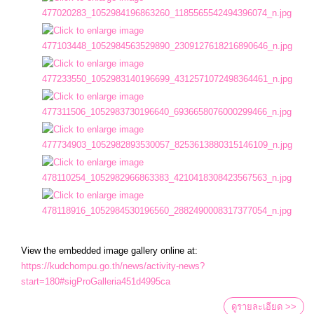
View the embedded image gallery online at:
https://kudchompu.go.th/news/activity-news?
start=180#sigProGalleria451d4995ca
ดูรายละเอียด >>