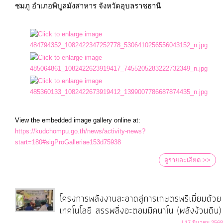
จัดการ
ชมภู อำเภอพิบูลมังสาหาร จังหวัดอุบลราชธานี

ความ
รู้
การ
ดำเนิน
งาน
การ
View the embedded image gallery online at:
https://kudchompu.go.th/news/activity-news?
ให้
start=180#sigProGalleriae153d75938
บริการ
ดูรายละเอียด >>
แผนการ
ใช้
โครงการพลังงานสะอาดสู่การเกษตรพรีเมี่ยมด้วย
จ่าย
เทคโนโลยี สรรพสิ่งอะตอมมิคนาโน (พลังง้วนดิน)
งบ
[ 17 มีนาคม 2568