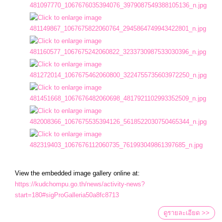
View the embedded image gallery online at:
https://kudchompu.go.th/news/activity-news?
start=180#sigProGalleria50a8fc8713
ดูรายละเอียด >>