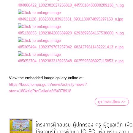
ป้องกัน
การ
ทุจริต
มาตรการ
ภายใน
ป้องกัน
การ
ทุจริต
View the embedded image gallery online at:
https://kudchompu.go.th/news/activity-news?
การ
start=180#sigProGalleria6f84378918
ส่ง
ดูรายละเอียด >>
เสริม
ความ
โปร่งใส
โครงการฝึกอบรม ผู้ปกครอง ครู ผู้ดูแลเด็ก เพื่อ
ให้ความรู้ในการพัฒนา IQ-EQ เพื่อเตรียมความ