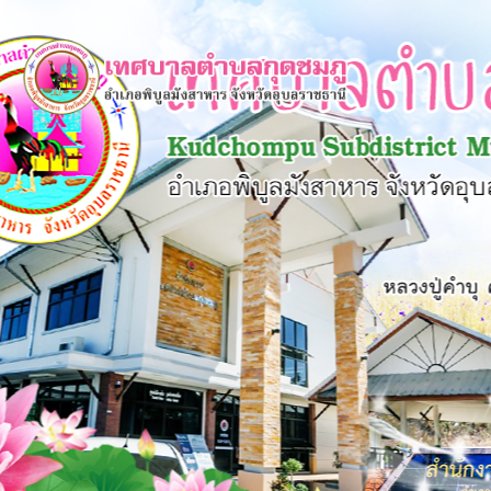
×
หน้า
close
หลัก
ข้อมูล
พื้น
ฐาน
บุคลากร
แผน
ยุทธศาสตร์
ข่าวสาร